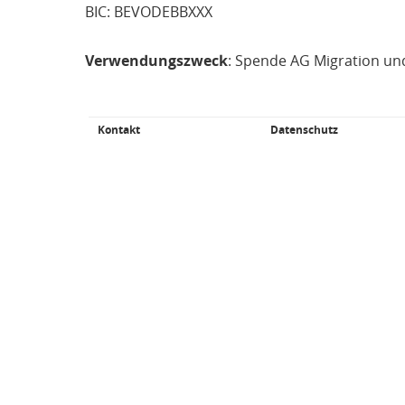
BIC: BEVODEBBXXX
Verwendungszweck
: Spende AG Migration und
Kontakt
Datenschutz
Fußbereich
Weiterführende
Links/Kleingedrucktes