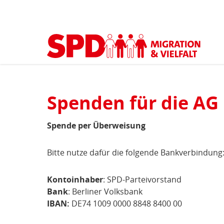
Kopfbereich
Sprungmarken-
Start
›
Mitmachen
›
Spenden
(aktuell)
Navigation
Sie
sind
Hauptnavigation
hier
Inhaltsbereich
Spenden für die AG
Spenden
Spende per Überweisung
Bitte nutze dafür die folgende Bankverbindung
Kontoinhaber
: SPD-Parteivorstand
Bank
: Berliner Volksbank
IBAN:
DE74 1009 0000 8848 8400 00