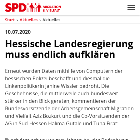
Zum Inhaltsbereich der Seite
Zum Fußbereich der Seite
Kopfbereich
Sprungmarken-
Hauptnavigation
M
Navigation
ei
Start
›
Aktuelles
›
Aktuelles
(aktuell)
Sie
sind
10.07.2020
Inhaltsbereich
Aktuelles
hier
Hessische Landesregierung
muss endlich aufklären
Erneut wurden Daten mithilfe von Computern der
hessischen Polizei beschafft und diesmal die
Linkenpolitikerin Janine Wissler bedroht. Die
Geschehnisse, die mittlerweile auch bundesweit
stärker in den Blick geraten, kommentieren der
Bundesvorsitzende der Arbeitsgemeinschaft Migration
und Vielfalt Aziz Bozkurt und die Co-Vorsitzenden der
AG in Süd-Hessen Halima Gutale und Tuna Firat: