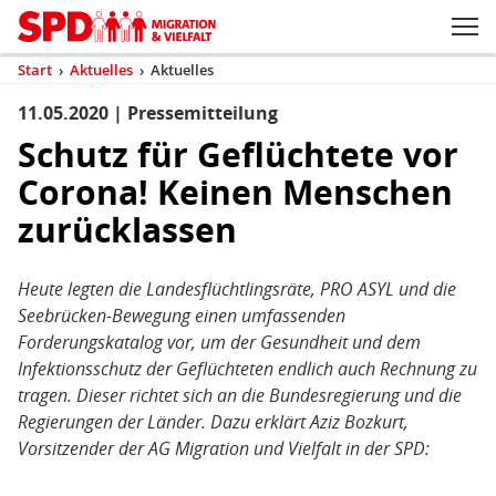
Zum Inhaltsbereich der Seite
Zum Fußbereich der Seite
Kopfbereich
Sprungmarken-
Hauptnavigation
M
Navigation
ei
Start
›
Aktuelles
›
Aktuelles
(aktuell)
Sie
sind
11.05.2020 | Pressemitteilung
Inhaltsbereich
Aktuelles
hier
Schutz für Geflüchtete vor
Corona! Keinen Menschen
zurücklassen
Heute legten die Landesflüchtlingsräte, PRO ASYL und die
Seebrücken-Bewegung einen umfassenden
Forderungskatalog vor, um der Gesundheit und dem
Infektionsschutz der Geflüchteten endlich auch Rechnung zu
tragen. Dieser richtet sich an die Bundesregierung und die
Regierungen der Länder. Dazu erklärt Aziz Bozkurt,
Vorsitzender der AG Migration und Vielfalt in der SPD: