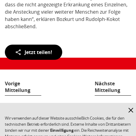
dass die nicht angezeigte Erkrankung eines Einzelnen,
die Ansteckung vieler weiterer Menschen zur Folge
haben kann“, erklären Bozkurt und Rudolph-Kokot
abschließend.
Teilen
Jetzt teilen!
der
Seite:
Vorige
Nächste
Mitteilung
Mitteilung
Hinw
Fußbereich
Kontakt
Datenschutz
Weiterführende
ausb
Links/Kleingedrucktes
Impressum
Cookies
Wir verwenden auf dieser Website ausschließlich Cookies, die für den
technischen Betrieb erforderlich sind. Externe Inhalte von Drittanbietern
Copyright 2026 SPD
binden wir nur mit deiner
Einwilligung
ein. Die Reichweitenanalyse mit